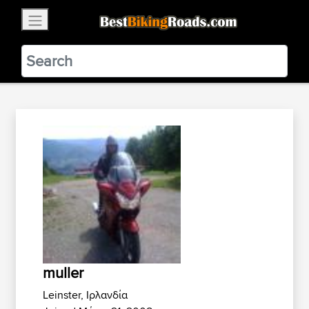
×
BestBikingRoads
Static Motion
3.99 - In Google Play
VIEW
muller
Leinster, Ιρλανδία