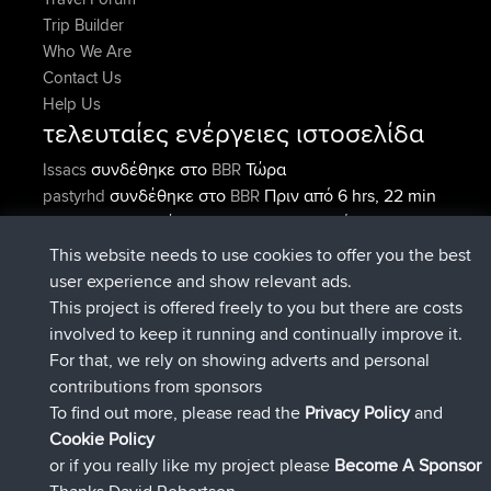
Trip Builder
Who We Are
Contact Us
Help Us
τελευταίες ενέργειες ιστοσελίδα
συνδέθηκε στο
Τώρα
Issacs
BBR
συνδέθηκε στο
Πριν από 6 hrs, 22 min
pastyrhd
BBR
συνδέθηκε στο
Πριν από 6 hrs, 26
majorupset
BBR
min
This website needs to use cookies to offer you the best
added trip
Πριν από 17 hrs, 58
HippoFinger
Henley
user experience and show relevant ads.
min
This project is offered freely to you but there are costs
συνδέθηκε στο
Πριν από 18 hrs, 12
HippoFinger
BBR
involved to keep it running and continually improve it.
min
For that, we rely on showing adverts and personal
added trip
Πριν από 22 hrs, 41
MindtheEagle
Ireland
contributions from sponsors
min
To find out more, please read the
Privacy Policy
and
Connect
Cookie Policy
or if you really like my project please
Become A Sponsor