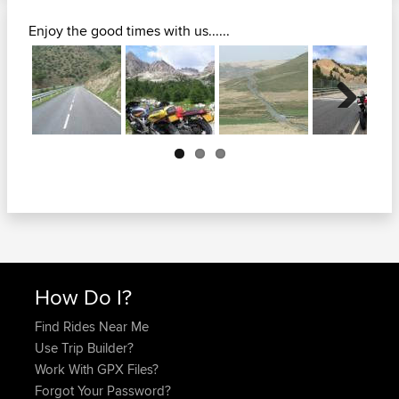
Enjoy the good times with us......
Next
How Do I?
Find Rides Near Me
Use Trip Builder?
Work With GPX Files?
Forgot Your Password?