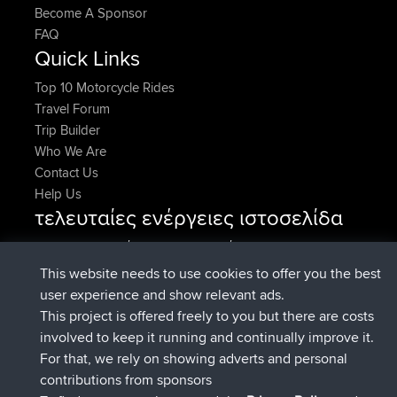
Become A Sponsor
FAQ
Quick Links
Top 10 Motorcycle Rides
Travel Forum
Trip Builder
Who We Are
Contact Us
Help Us
τελευταίες ενέργειες ιστοσελίδα
συνδέθηκε στο
Τώρα
JakMartin
BBR
συνδέθηκε στο
Πριν από 1 hr, 54 min
TimoLiam
BBR
This website needs to use cookies to offer you the best
συνδέθηκε στο
Πριν από 8 hrs, 39 min
helsinsky
BBR
user experience and show relevant ads.
συνδέθηκε στο
Πριν από 12 hrs, 19 min
ItzChaos
BBR
This project is offered freely to you but there are costs
συνδέθηκε στο
Πριν από 21 hrs,
denerocharles
BBR
involved to keep it running and continually improve it.
20 min
For that, we rely on showing adverts and personal
συνδέθηκε στο
Πριν από 21 hrs, 24
TheMagus
BBR
contributions from sponsors
min