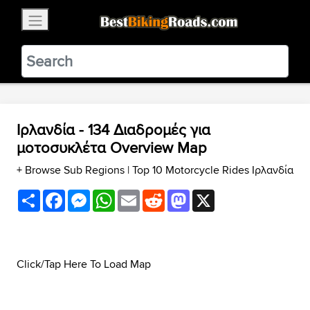
×
BestBikingRoads
Static Motion
3.99 - In Google Play
VIEW
Ιρλανδία - 134 Διαδρομές για
μοτοσυκλέτα Overview Map
+ Browse Sub Regions
|
Top 10 Motorcycle Rides Ιρλανδία
Share
Facebook
Messenger
WhatsApp
Email
Reddit
Mastodon
X
Click/Tap Here To Load Map