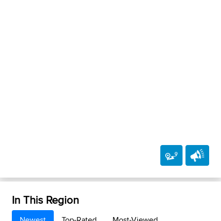
In This Region
Newest
Top-Rated
Most-Viewed