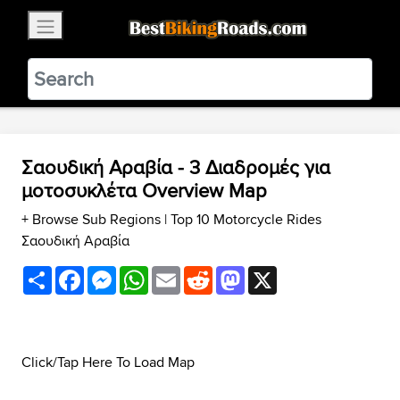
×
BestBikingRoads
Static Motion
3.99 - In Google Play
VIEW
Σαουδική Αραβία - 3 Διαδρομές για
μοτοσυκλέτα Overview Map
+ Browse Sub Regions
|
Top 10 Motorcycle Rides
Σαουδική Αραβία
Share
Facebook
Messenger
WhatsApp
Email
Reddit
Mastodon
X
Click/Tap Here To Load Map