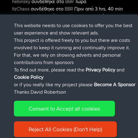
συνδέθηκε στο
Τώρα
helsinsky
BBR
συνδέθηκε στο
Πριν από 3 hrs, 40 min
ItzChaos
BBR
συνδέθηκε στο
Πριν από 12 hrs,
denerocharles
BBR
40 min
This website needs to use cookies to offer you the best
συνδέθηκε στο
Πριν από 12 hrs, 45
TheMagus
BBR
user experience and show relevant ads.
min
This project is offered freely to you but there are costs
συνδέθηκε στο
Πριν από 12 hrs, 50
popovazari
BBR
involved to keep it running and continually improve it.
min
For that, we rely on showing adverts and personal
συνδέθηκε στο
Πριν από 14 hrs, 18
DeadOutside
BBR
contributions from sponsors
min
To find out more, please read the
Privacy Policy
and
Connect
Cookie Policy
or if you really like my project please
Become A Sponsor
Thanks David Robertson
Consent to Accept all cookies
© 2026 David Robertson |
|
|
Sitemap
Privacy Policy
Cookie
| 54596 Members
Policy
Reject All Cookies (Don't Help)