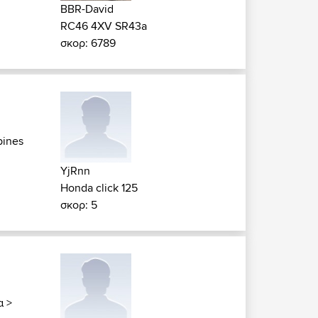
BBR-David
RC46 4XV SR43a
σκορ: 6789
pines
YjRnn
Honda click 125
σκορ: 5
α
>