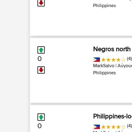
Philippines
Negros north
0
(4
MarkSalvo
| Αύγουσ
Philippines
Philippines-l
0
(4