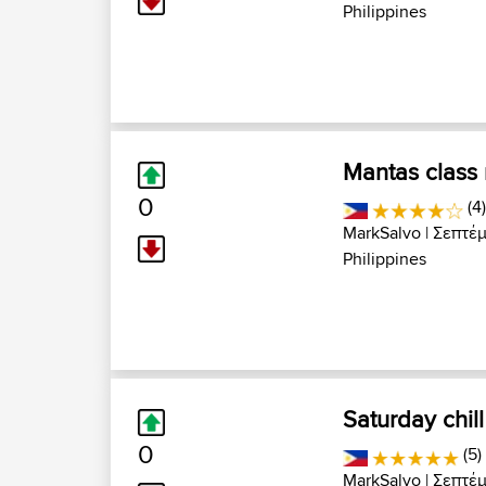
Philippines
Mantas class 
0
(4
MarkSalvo
| Σεπτέμ
Philippines
Saturday chill
0
(5)
MarkSalvo
| Σεπτέμ