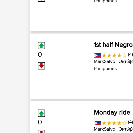
Philippines
1st half Negr
0
(4
MarkSalvo
| Οκτώβρ
Philippines
Monday ride
0
(4
MarkSalvo
| Οκτώβρ