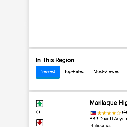
In This Region
Newest
Top-Rated
Most-Viewed
Marilaque Hi
0
(4
BBR-David
| Αύγου
Philippines