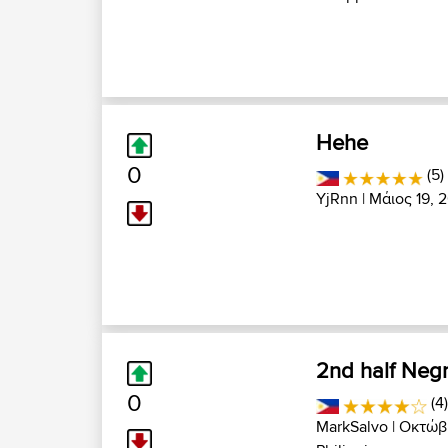
Hehe
0
(5)
YjRnn
| Μάιος 19, 
2nd half Neg
0
(4
MarkSalvo
| Οκτώβρ