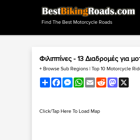
Find The Best Motorcycle Roads
Φιλιππίνες - 13 Διαδρομές για 
+ Browse Sub Regions
|
Top 10 Motorcycle Rid
Share
Facebook
Messenger
WhatsApp
Email
Reddit
Mastodon
X
Click/Tap Here To Load Map