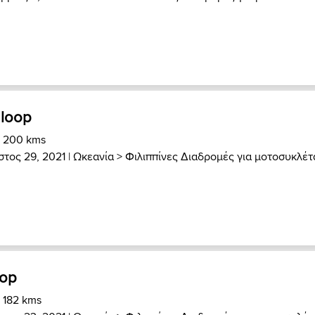
 loop
) 200 kms
τος 29, 2021 |
Ωκεανία
>
Φιλιππίνες Διαδρομές για μοτοσυκλέτ
oop
) 182 kms