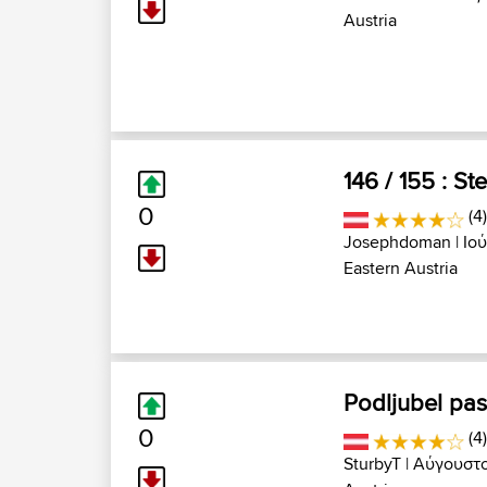
Austria
146 / 155 : St
0
(4)
Josephdoman
| Ιο
Eastern Austria
Podljubel pas
0
(4
SturbyT
| Αύγουστο