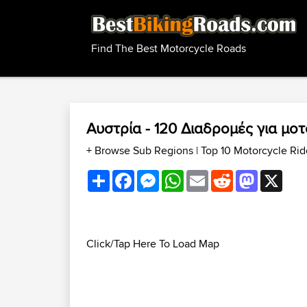
Find The Best Motorcycle Roads
Αυστρία - 120 Διαδρομές για μ
+ Browse Sub Regions
|
Top 10 Motorcycle Ri
Share
Facebook
Messenger
WhatsApp
Email
Reddit
Mastodon
X
Click/Tap Here To Load Map