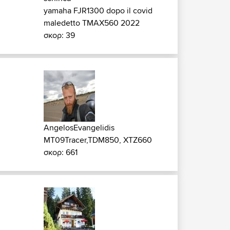
yamaha FJR1300 dopo il covid
maledetto TMAX560 2022
σκορ: 39
AngelosEvangelidis
MT09Tracer,TDM850, XTZ660
σκορ: 661