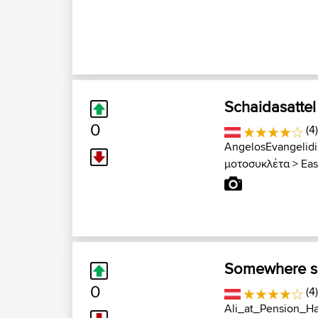
Schaidasattel
0
(4)
AngelosEvangelidi
μοτοσυκλέτα
>
Eas
Somewhere s
0
(4
Ali_at_Pension_H