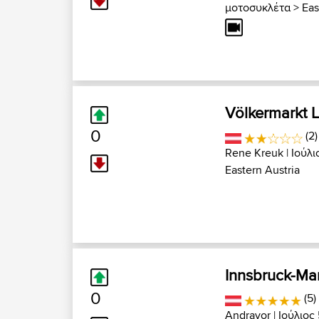
μοτοσυκλέτα
>
Eas
Völkermarkt 
0
(2)
Rene Kreuk
| Ιούλι
Eastern Austria
Innsbruck-M
0
(5)
Andravor
| Ιούλιος 