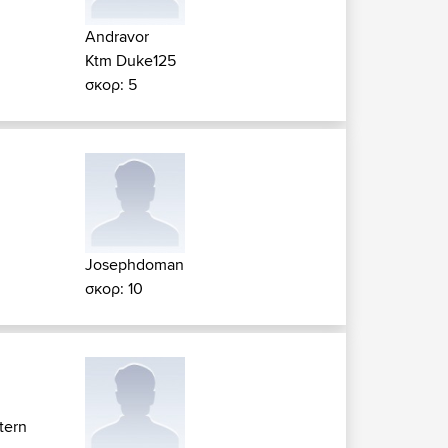
Andravor
Ktm Duke125
σκορ: 5
Josephdoman
σκορ: 10
tern