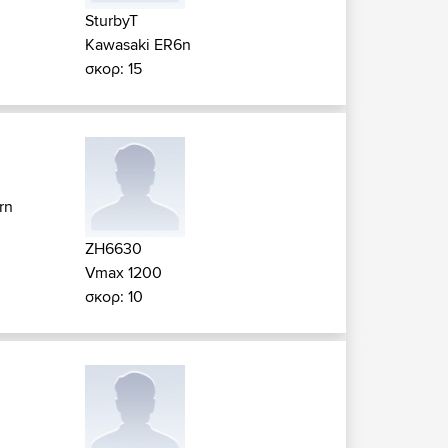
SturbyT
Kawasaki ER6n
σκορ: 15
rn
ZH6630
Vmax 1200
σκορ: 10