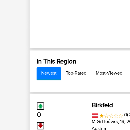
In This Region
Newest
Top-Rated
Most-Viewed
Birkfeld
0
(1)
MiGi
| Ιούνιος 19, 
Austria