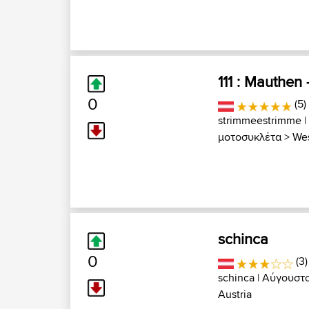
111 : Mauthen 
0
(5)
strimmeestrimme
|
μοτοσυκλέτα
>
Wes
schinca
0
(3)
schinca
| Αύγουστο
Austria