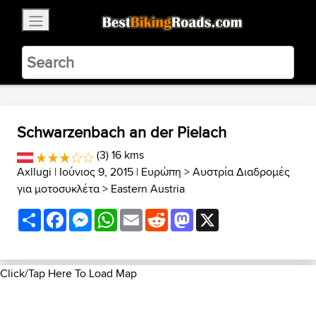
×
BestBikingRoads
Static Motion
3.99 - In Google Play
VIEW
Schwarzenbach an der Pielach
(3) 16 kms
Axllugi
| Ιούνιος 9, 2015 |
Ευρώπη
>
Αυστρία Διαδρομές
για μοτοσυκλέτα
>
Eastern Austria
Share
Facebook
Messenger
WhatsApp
Email
Reddit
Mastodon
X
Click/Tap Here To Load Map