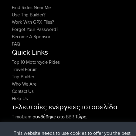
Find Rides Near Me
Use Trip Builder?
Work With GPX Files?
Forgot Your Password?
Become A Sponsor
FAQ
Quick Links
Top 10 Motorcycle Rides
Travel Forum
Trip Builder
Who We Are
Contact Us
Help Us
τελευταίες ενέργειες ιστοσελίδα
συνδέθηκε στο
Τώρα
TimoLiam
BBR
συνδέθηκε στο
Πριν από 6 hrs, 44 min
helsinsky
BBR
συνδέθηκε στο
Πριν από 10 hrs, 24 min
ItzChaos
BBR
This website needs to use cookies to offer you the best