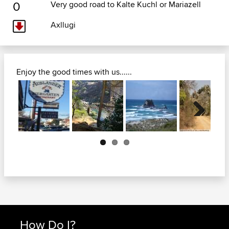
0
Very good road to Kalte Kuchl or Mariazell
Axllugi
Enjoy the good times with us......
Next
How Do I?