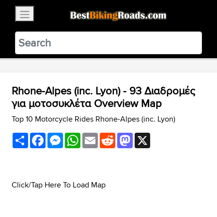
×
BestBikingRoads
Static Motion
3.99 - In Google Play
VIEW
Rhone-Alpes (inc. Lyon) - 93 Διαδρομές
για μοτοσυκλέτα Overview Map
Top 10 Motorcycle Rides Rhone-Alpes (inc. Lyon)
Share
Facebook
Messenger
WhatsApp
Email
Reddit
Mastodon
X
Click/Tap Here To Load Map