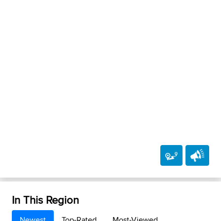
In This Region
Newest
Top-Rated
Most-Viewed