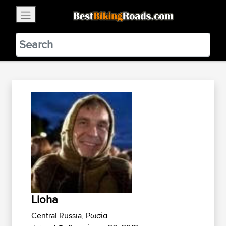
×
BestBikingRoads
Static Motion
3.99 - In Google Play
VIEW
Lioha
Central Russia, Ρωσία