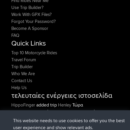
Find Rides Near Me
Use Trip Builder?
Work With GPX Files?
Forgot Your Password?
Become A Sponsor
FAQ
Quick Links
Top 10 Motorcycle Rides
Travel Forum
Trip Builder
Who We Are
Contact Us
Help Us
τελευταίες ενέργειες ιστοσελίδα
added trip
Τώρα
HippoFinger
Henley
συνδέθηκε στο
Πριν από 14 min
HippoFinger
BBR
added trip
Πριν από 4 hrs, 43
MindtheEagle
Ireland
This website needs to use cookies to offer you the best
min
user experience and show relevant ads.