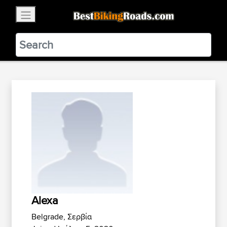
×
BestBikingRoads
Static Motion
3.99 - In Google Play
VIEW
Alexa
Belgrade, Σερβία