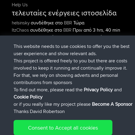
Help Us
τελευταίες ενέργειες ιστοσελίδα
συνδέθηκε στο
Τώρα
helsinsky
BBR
συνδέθηκε στο
Πριν από 3 hrs, 40 min
ItzChaos
BBR
συνδέθηκε στο
Πριν από 12 hrs,
denerocharles
BBR
40 min
This website needs to use cookies to offer you the best
συνδέθηκε στο
Πριν από 12 hrs, 45
TheMagus
BBR
user experience and show relevant ads.
min
This project is offered freely to you but there are costs
συνδέθηκε στο
Πριν από 12 hrs, 50
popovazari
BBR
involved to keep it running and continually improve it.
min
For that, we rely on showing adverts and personal
συνδέθηκε στο
Πριν από 14 hrs, 18
DeadOutside
BBR
contributions from sponsors
min
To find out more, please read the
Privacy Policy
and
Connect
Cookie Policy
or if you really like my project please
Become A Sponsor
Thanks David Robertson
Consent to Accept all cookies