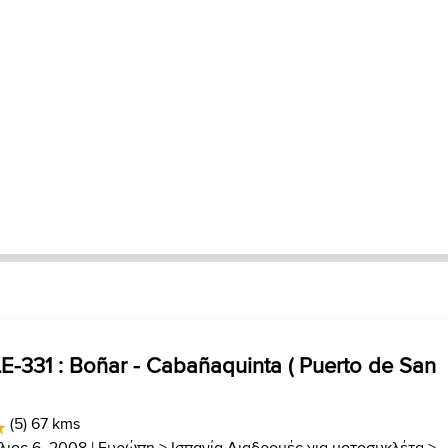
E-331 : Boñar - Cabañaquinta ( Puerto de San
(5) 67 kms
λιος 6, 2008 |
Ευρώπη
>
Ισπανία Διαδρομές για μοτοσυκλέτα
>