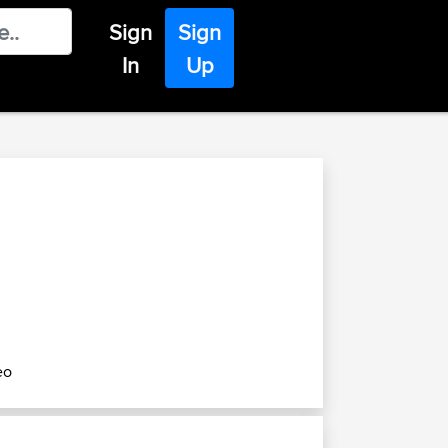
Sign
Sign
In
Up
eo