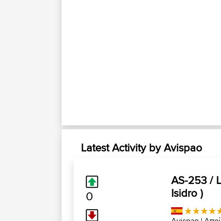
Latest Activity by Avispao
AS-253 / L
Isidro )
0
Avispao
| Απρί