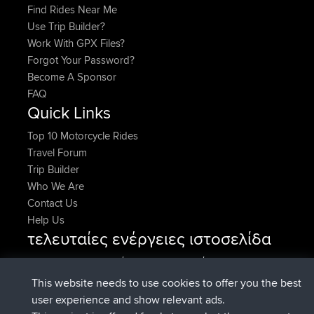
Find Rides Near Me
Use Trip Builder?
Work With GPX Files?
Forgot Your Password?
Become A Sponsor
FAQ
Quick Links
Top 10 Motorcycle Rides
Travel Forum
Trip Builder
Who We Are
Contact Us
Help Us
τελευταίες ενέργειες ιστοσελίδα
συνδέθηκε στο
Τώρα
denerocharles
BBR
συνδέθηκε στο
Πριν από 4 min
TheMagus
BBR
This website needs to use cookies to offer you the best
συνδέθηκε στο
Πριν από 10 min
popovazari
BBR
user experience and show relevant ads.
συνδέθηκε στο
Πριν από 1 hr, 38
DeadOutside
BBR