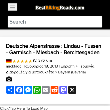
×
BestBikingRoads
Static Motion
3.99 - In Google Play
VIEW
Deutsche Alpenstrasse : Lindau - Fussen
- Garmisch - Miesbach - Berchtesgaden
(5) 376 kms
micktagg
| Ιανουάριος 18, 2013 |
Ευρώπη
>
Γερμανία
Διαδρομές για μοτοσυκλέτα
>
Bayern (Bavaria)
Share
Facebook
Messenger
WhatsApp
Email
Reddit
Mastodon
X
Click/Tap Here To Load Map