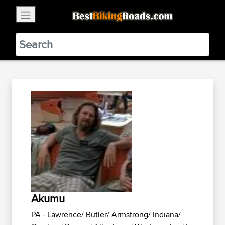
×
BestBikingRoads
Static Motion
3.99 - In Google Play
VIEW
Akumu
PA - Lawrence/ Butler/ Armstrong/ Indiana/