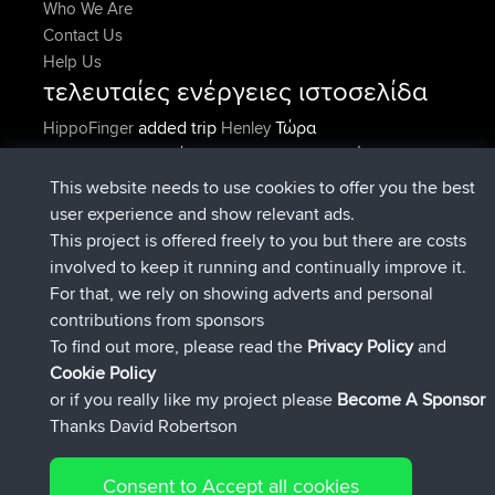
Who We Are
Contact Us
Help Us
τελευταίες ενέργειες ιστοσελίδα
added trip
Τώρα
HippoFinger
Henley
συνδέθηκε στο
Πριν από 14 min
HippoFinger
BBR
added trip
Πριν από 4 hrs, 43
MindtheEagle
Ireland
This website needs to use cookies to offer you the best
min
user experience and show relevant ads.
προσέθεσε μια διαδρομή από
Erikkreuk
Εφαρμογές
This project is offered freely to you but there are costs
Πριν από 5 hrs, 51 min
για mobile
Rondje IJsselmaar
involved to keep it running and continually improve it.
συνδέθηκε στο
Πριν από 8 hrs, 3 min
qusemkd
BBR
For that, we rely on showing adverts and personal
συνδέθηκε στο
Πριν από 18 hrs, 24
PittigePeetje
BBR
contributions from sponsors
min
To find out more, please read the
Privacy Policy
and
Connect
Cookie Policy
or if you really like my project please
Become A Sponsor
Thanks David Robertson
Consent to Accept all cookies