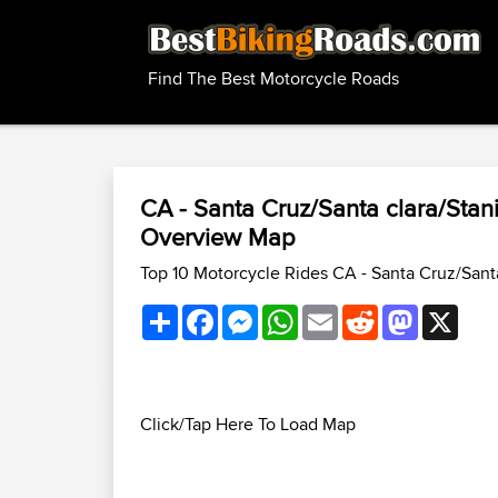
Find The Best Motorcycle Roads
CA - Santa Cruz/Santa clara/St
Overview Map
Top 10 Motorcycle Rides CA - Santa Cruz/San
Share
Facebook
Messenger
WhatsApp
Email
Reddit
Mastodon
X
Click/Tap Here To Load Map