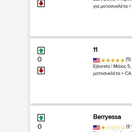
για μοτοσυκλέτα
11
0
(5)
Ejboretz
| Μάιος 5,
μοτοσυκλέτα
>
CA 
Berryessa
0
(1)