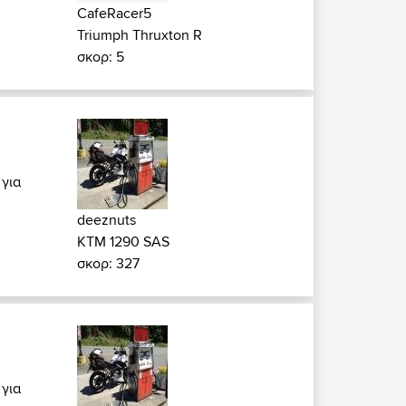
CafeRacer5
Triumph Thruxton R
σκορ: 5
 για
deeznuts
KTM 1290 SAS
σκορ: 327
 για