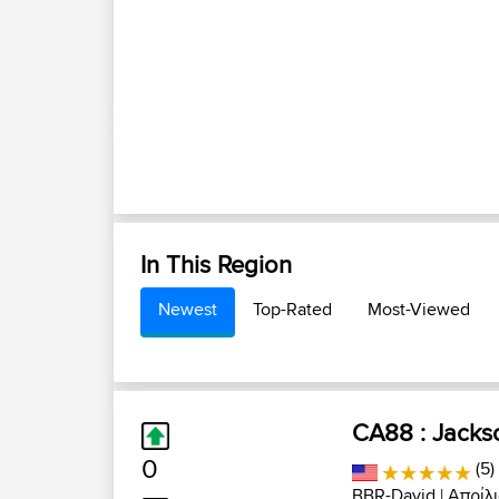
In This Region
Newest
Top-Rated
Most-Viewed
CA88 : Jacks
0
(5)
BBR-David
| Απρίλι