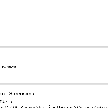
Twistiest
on - Sorensons
 112 kms
ος 17, 2026 |
Αμερική
>
Ηνωμένες Πολιτείες
>
California Διαδρο