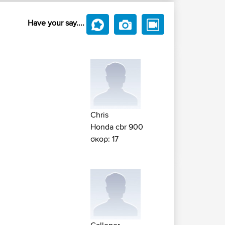
Have your say....
!
Chris
Honda cbr 900
σκορ: 17