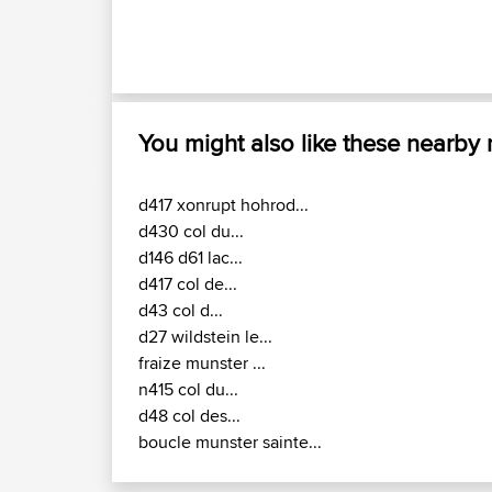
You might also like these nearby
d417 xonrupt hohrod...
d430 col du...
d146 d61 lac...
d417 col de...
d43 col d...
d27 wildstein le...
fraize munster ...
n415 col du...
d48 col des...
boucle munster sainte...