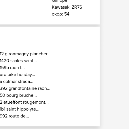
Galloper
Kawasaki ZR7S
σκορ: 54
12 gironmagny plancher...
1420 saales saint...
159b raon l...
uro bike holiday...
a colmar strada...
392 grandfontaine raon...
50 bourg bruche...
2 etueffont rougemont...
1b1 saint hippolyte...
992 route de...