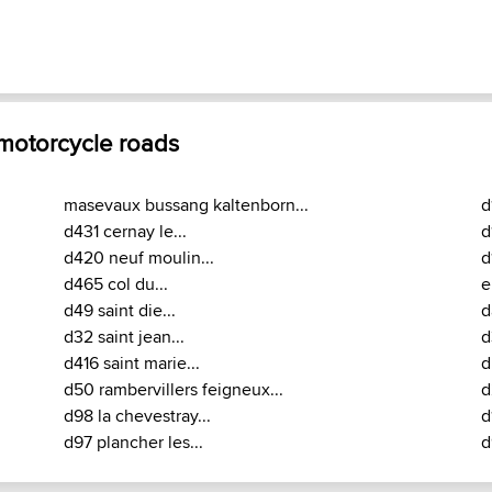
 motorcycle roads
masevaux bussang kaltenborn...
d
d431 cernay le...
d
d420 neuf moulin...
d
d465 col du...
e
d49 saint die...
d
d32 saint jean...
d
d416 saint marie...
d
d50 rambervillers feigneux...
d
d98 la chevestray...
d
d97 plancher les...
d