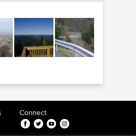
α
Connect