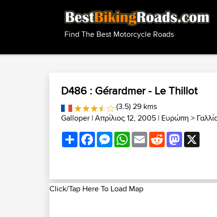
Find The Best Motorcycle Roads
D486 : Gérardmer - Le Thillot
(3.5) 29 kms
Galloper
| Απρίλιος 12, 2005 |
Ευρώπη
>
Γαλλί
Share
Facebook
Messenger
WhatsApp
Email
Reddit
Mastodon
X
Click/Tap Here To Load Map