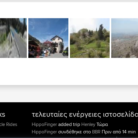
ks
τελευταίες ενέργειες ιστοσελίδ
added trip
Τώρα
cle Rides
HippoFinger
Henley
συνδέθηκε στο
Πριν από 14 min
HippoFinger
BBR