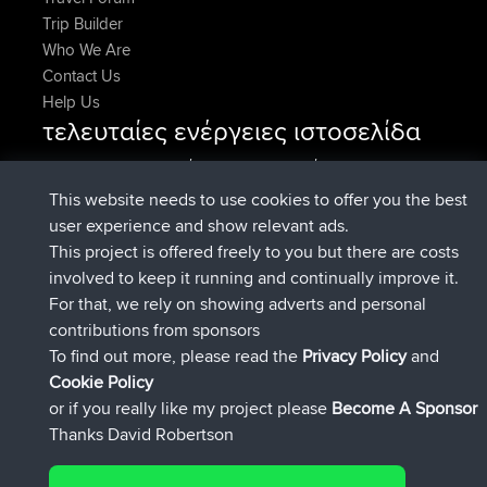
Trip Builder
Who We Are
Contact Us
Help Us
τελευταίες ενέργειες ιστοσελίδα
συνδέθηκε στο
Τώρα
denerocharles
BBR
συνδέθηκε στο
Πριν από 4 min
TheMagus
BBR
This website needs to use cookies to offer you the best
συνδέθηκε στο
Πριν από 10 min
popovazari
BBR
user experience and show relevant ads.
συνδέθηκε στο
Πριν από 1 hr, 38
DeadOutside
BBR
This project is offered freely to you but there are costs
min
involved to keep it running and continually improve it.
συνδέθηκε στο
Πριν από 1 hr, 49 min
Rocinante
BBR
For that, we rely on showing adverts and personal
Upvoted
FlyingBlackbird
North Devon Exmoor and
contributions from sponsors
Πριν από 4 hrs, 21 min
Coastal blast Pt 1
To find out more, please read the
Privacy Policy
and
Connect
Cookie Policy
or if you really like my project please
Become A Sponsor
Thanks David Robertson