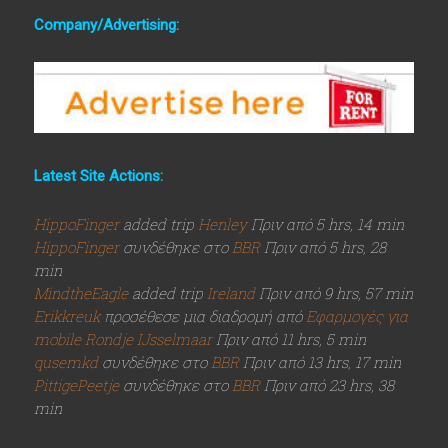
Company/Advertising:
Latest Site Actions:
HippoFinger
added trip
Henley
Πριν από 5 hrs, 14 min
HippoFinger
συνδέθηκε στο
BBR
Πριν από 5 hrs, 28
min
MindtheEagle
added trip
Ireland
Πριν από 9 hrs, 57 min
Erikkreuk
προσέθεσε μια διαδρομή από
Εφαρμογές για
mobile
Rondje IJsselmaar
Πριν από 11 hrs, 5 min
qusemkd
συνδέθηκε στο
BBR
Πριν από 13 hrs, 17 min
PittigePeetje
συνδέθηκε στο
BBR
Πριν από 23 hrs, 38
min